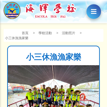
首頁
>
學校活動
>
活動照片
>
小三休漁漁家樂
小三休漁漁家樂