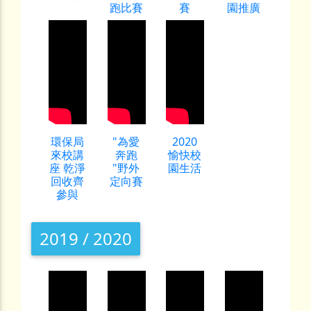
跑比賽
賽
園推廣
環保局
"為愛
2020
來校講
奔跑
愉快校
座 乾淨
"野外
園生活
回收齊
定向賽
參與
2019 / 2020