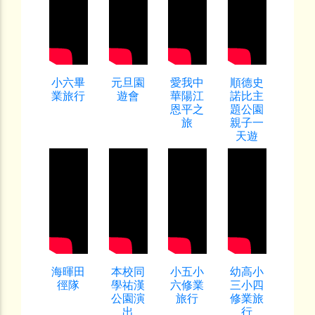
小六畢
元旦園
愛我中
順德史
業旅行
遊會
華陽江
諾比主
恩平之
題公園
旅
親子一
天遊
海暉田
本校同
小五小
幼高小
徑隊
學祐漢
六修業
三小四
公園演
旅行
修業旅
出
行