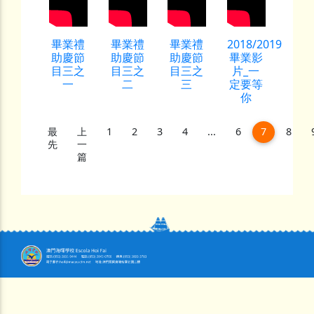
畢業禮
畢業禮
畢業禮
2018/2019
助慶節
助慶節
助慶節
畢業影
目三之
目三之
目三之
片_一
一
二
三
定要等
你
(current)
最
上
1
2
3
4
...
6
7
8
先
一
篇