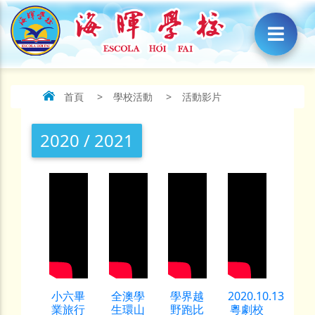
首頁
>
學校活動
>
活動影片
2020 / 2021
小六畢
全澳學
學界越
2020.10.13
業旅行
生環山
野跑比
粵劇校