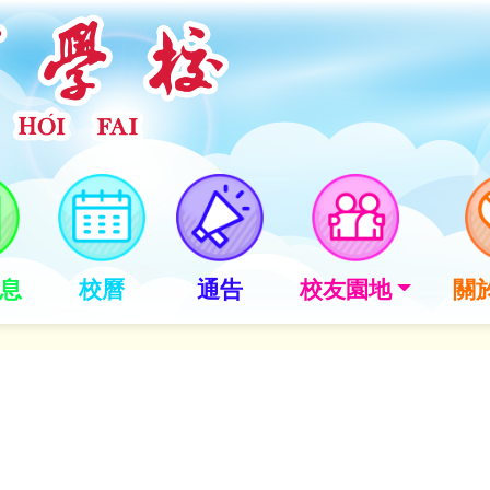
息
校曆
通告
校友園地
關