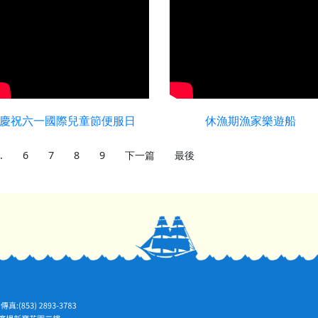
慶祝六一國際兒童節便服日
休漁期漁家樂遊船
.
6
7
8
9
下一篇
最後