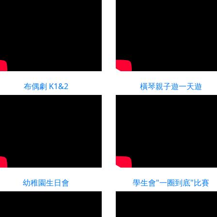
布偶劇 K1&2
橫琴親子遊一天遊
幼稚園生日會
學生會"一圈到底"比賽