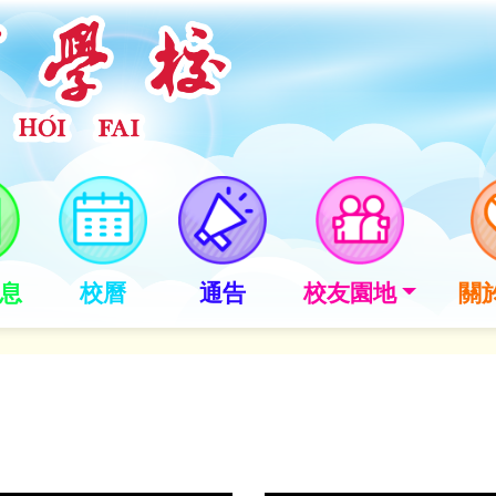
息
校曆
通告
校友園地
關