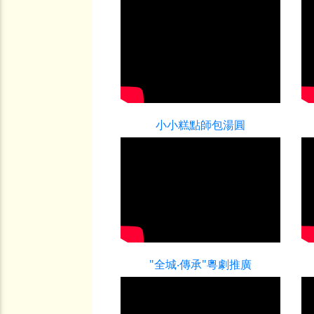
小小糕點師包湯圓
"全城‧傳承"粵劇推廣