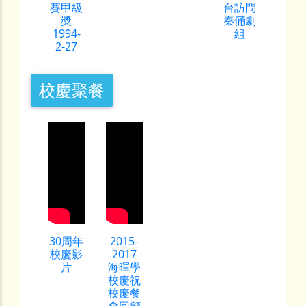
賽甲級
台訪問
奬
秦俑劇
1994-
組
2-27
校慶聚餐
30周年
2015-
校慶影
2017
片
海暉學
校慶祝
校慶餐