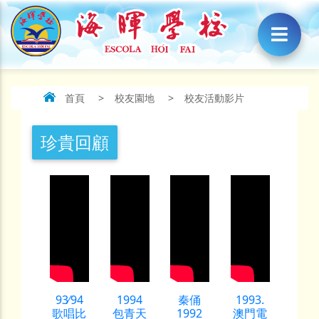
首頁
>
校友園地
>
校友活動影片
珍貴回顧
93∕94
1994
秦俑
1993.
歌唱比
包青天
1992
澳門電